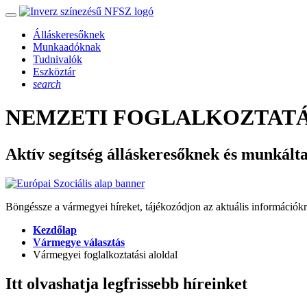
Álláskeresőknek
Munkaadóknak
Tudnivalók
Eszköztár
search
NEMZETI FOGLALKOZTATÁ
Aktív segítség álláskeresőknek és munkált
Böngéssze a vármegyei híreket, tájékozódjon az aktuális információkr
Kezdőlap
Vármegye választás
Vármegyei foglalkoztatási aloldal
Itt olvashatja legfrissebb híreinket