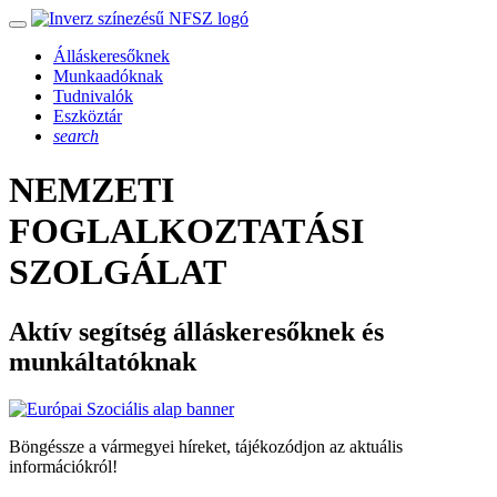
Álláskeresőknek
Munkaadóknak
Tudnivalók
Eszköztár
search
NEMZETI
FOGLALKOZTATÁSI
SZOLGÁLAT
Aktív segítség álláskeresőknek és
munkáltatóknak
Böngéssze a vármegyei híreket, tájékozódjon az aktuális
információkról!