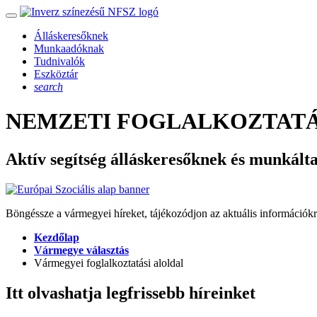
Álláskeresőknek
Munkaadóknak
Tudnivalók
Eszköztár
search
NEMZETI FOGLALKOZTATÁ
Aktív segítség álláskeresőknek és munkált
Böngéssze a vármegyei híreket, tájékozódjon az aktuális információkr
Kezdőlap
Vármegye választás
Vármegyei foglalkoztatási aloldal
Itt olvashatja legfrissebb híreinket