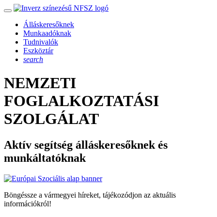
Álláskeresőknek
Munkaadóknak
Tudnivalók
Eszköztár
search
NEMZETI
FOGLALKOZTATÁSI
SZOLGÁLAT
Aktív segítség álláskeresőknek és
munkáltatóknak
Böngéssze a vármegyei híreket, tájékozódjon az aktuális
információkról!