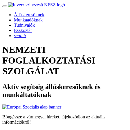
Álláskeresőknek
Munkaadóknak
Tudnivalók
Eszköztár
search
NEMZETI
FOGLALKOZTATÁSI
SZOLGÁLAT
Aktív segítség álláskeresőknek és
munkáltatóknak
Böngéssze a vármegyei híreket, tájékozódjon az aktuális
információkról!