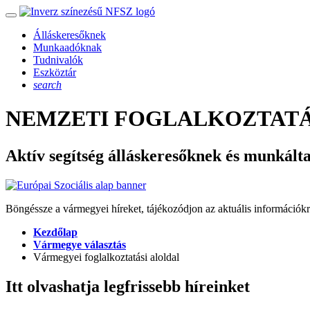
Álláskeresőknek
Munkaadóknak
Tudnivalók
Eszköztár
search
NEMZETI FOGLALKOZTATÁ
Aktív segítség álláskeresőknek és munkált
Böngéssze a vármegyei híreket, tájékozódjon az aktuális információkr
Kezdőlap
Vármegye választás
Vármegyei foglalkoztatási aloldal
Itt olvashatja legfrissebb híreinket