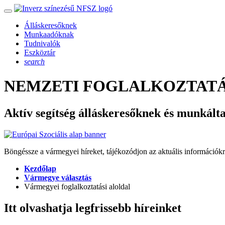
Álláskeresőknek
Munkaadóknak
Tudnivalók
Eszköztár
search
NEMZETI FOGLALKOZTATÁ
Aktív segítség álláskeresőknek és munkált
Böngéssze a vármegyei híreket, tájékozódjon az aktuális információkr
Kezdőlap
Vármegye választás
Vármegyei foglalkoztatási aloldal
Itt olvashatja legfrissebb híreinket