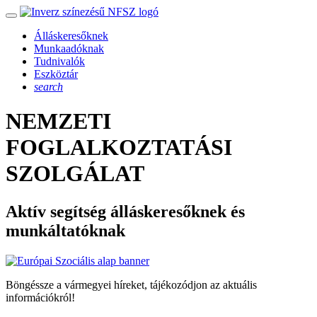
Álláskeresőknek
Munkaadóknak
Tudnivalók
Eszköztár
search
NEMZETI
FOGLALKOZTATÁSI
SZOLGÁLAT
Aktív segítség álláskeresőknek és
munkáltatóknak
Böngéssze a vármegyei híreket, tájékozódjon az aktuális
információkról!