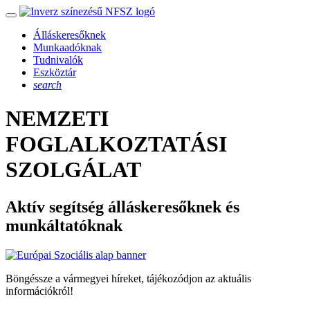
Álláskeresőknek
Munkaadóknak
Tudnivalók
Eszköztár
search
NEMZETI
FOGLALKOZTATÁSI
SZOLGÁLAT
Aktív segítség álláskeresőknek és
munkáltatóknak
Böngéssze a vármegyei híreket, tájékozódjon az aktuális
információkról!